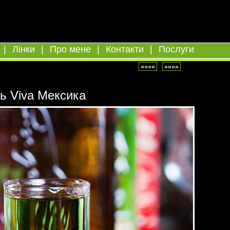
|
Лінки
|
Про мене
|
Контакти
|
Послуги
««««
»»»»
ь Viva Мексика