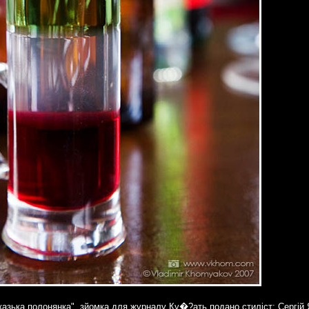
казька полонянка", зйомка для журналу
Ку�?ать подано
стиліст:
Сергій