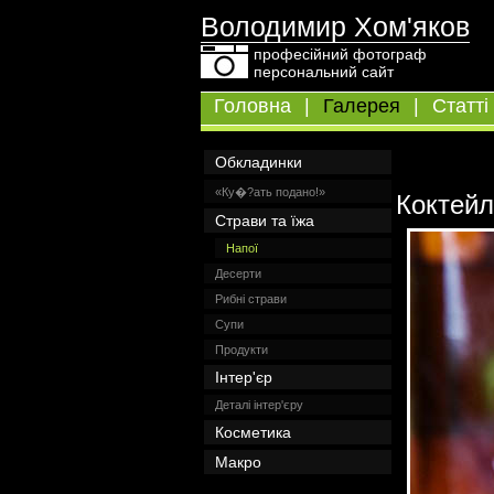
Володимир Хом'яков
професійний фотограф
персональний сайт
Головна
|
Галерея
|
Статті
Обкладинки
«Ку�?ать подано!»
Коктейл
Страви та їжа
Напої
Десерти
Рибні страви
Супи
Продукти
Інтер'єр
Деталі інтер'єру
Косметика
Макро