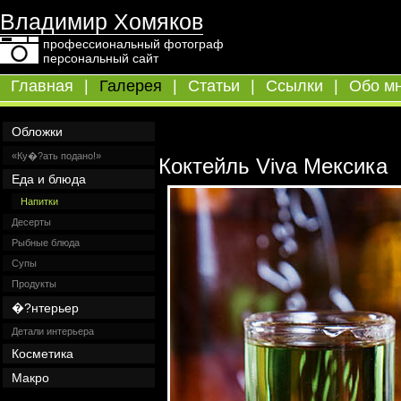
Владимир Хомяков
профессиональный фотограф
персональный сайт
Главная
|
Галерея
|
Статьи
|
Ссылки
|
Обо м
Обложки
«Ку�?ать подано!»
Коктейль Viva Мексика
Еда и блюда
Напитки
Десерты
Рыбные блюда
Супы
Продукты
�?нтерьер
Детали интерьера
Косметика
Макро