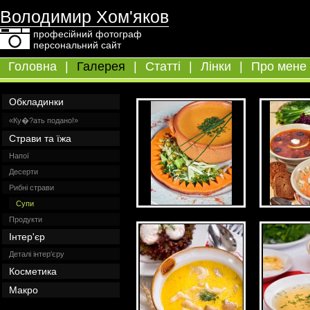
Володимир Хом'яков
професійний фотограф
персональний сайт
Головна
|
Галерея
|
Статті
|
Лінки
|
Про мене
Обкладинки
«Ку�?ать подано!»
Страви та їжа
Напої
Десерти
Рибні страви
Супи
Продукти
Інтер'єр
Деталі інтер'єру
Косметика
Макро