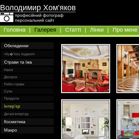
Володимир Хом'яков
професійний фотограф
персональний сайт
Головна
|
Галерея
|
Статті
|
Лінки
|
Про мене
Обкладинки
«Ку�?ать подано!»
Страви та їжа
Напої
Десерти
Рибні страви
Супи
Продукти
Інтер'єр
Деталі інтер'єру
Косметика
Макро