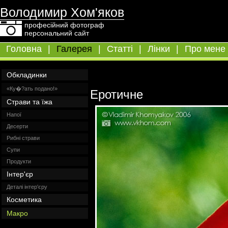
Володимир Хом'яков
професійний фотограф
персональний сайт
Головна
|
Галерея
|
Статті
|
Лінки
|
Про мене
Обкладинки
«Ку�?ать подано!»
Еротичне
Страви та їжа
Напої
Десерти
Рибні страви
Супи
Продукти
Інтер'єр
Деталі інтер'єру
Косметика
Макро