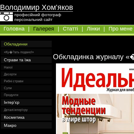
Володимир Хом'яков
професійний фотограф
персональний сайт
Головна
|
Галерея
|
Статті
|
Лінки
|
Про мене
Обкладинки
«Ку�?ать подано!»
Обкладинка журналу «�
Страви та їжа
Напої
Десерти
Рибні страви
Супи
Продукти
Інтер'єр
Деталі інтер'єру
Косметика
Макро