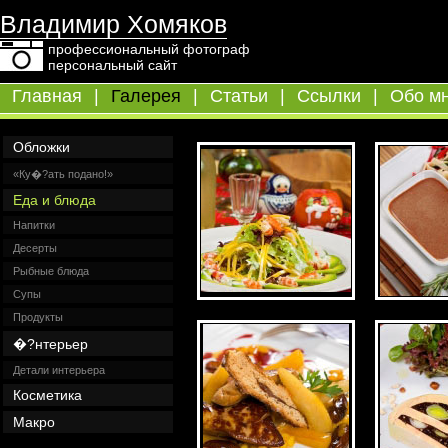
Владимир Хомяков
профессиональный фотограф
персональный сайт
Главная
|
Галерея
|
Статьи
|
Ссылки
|
Обо м
Обложки
«Ку�?ать подано!»
Еда и блюда
Напитки
Десерты
Рыбные блюда
Супы
Продукты
�?нтерьер
Детали интерьера
Косметика
Макро