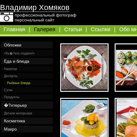
Владимир Хомяков
профессиональный фотограф
персональный сайт
Главная
|
Галерея
|
Статьи
|
Ссылки
|
Обо м
Обложки
«Ку�?ать подано!»
Еда и блюда
Напитки
Десерты
Рыбные блюда
Супы
Продукты
�?нтерьер
Детали интерьера
Косметика
Макро