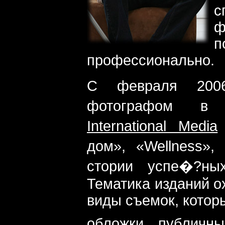
ф
п
профессионально.
С февраля 2006
фотографом в 
International Media
дом», «Wellness»
стории успе�?ны
Тематика изданий о
виды съемок, котор
обложки, публичн