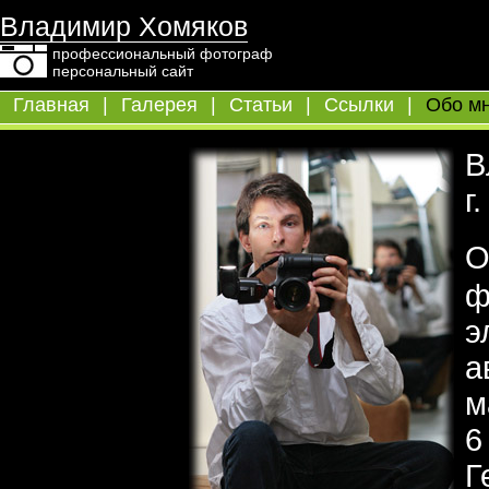
Владимир Хомяков
профессиональный фотограф
персональный сайт
Главная
|
Галерея
|
Статьи
|
Ссылки
|
Обо м
В
г
ф
э
а
м
6
Г