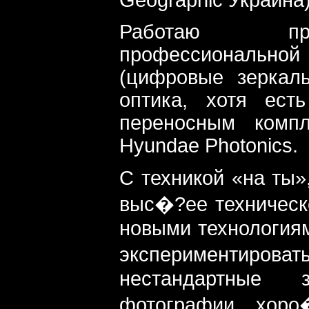
Работаю пр
профессиональ
(цифровые зеркал
оптика, хотя ест
переносным компл
Hyundae Photonics.
С техникой «на ты»,
выс�?ее техническ
новыми технология
экспериментиров
нестандартные
фотографии хоро