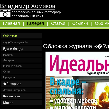
Владимир Хомяков
профессиональный фотограф
персональный сайт
Главная
|
Галерея
|
Статьи
|
Ссылки
|
Обо м
Обложки
«Ку�?ать подано!»
Обложка журнала «�?де
Еда и блюда
Напитки
Десерты
Рыбные блюда
Супы
Продукты
�?нтерьер
Детали интерьера
Косметика
Макро