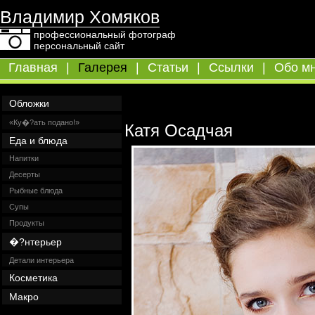
Владимир Хомяков
профессиональный фотограф
персональный сайт
Главная
|
Галерея
|
Статьи
|
Ссылки
|
Обо м
Обложки
«Ку�?ать подано!»
Катя Осадчая
Еда и блюда
Напитки
Десерты
Рыбные блюда
Супы
Продукты
�?нтерьер
Детали интерьера
Косметика
Макро