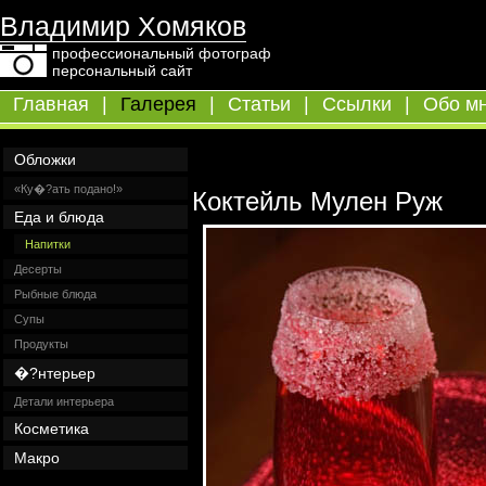
Владимир Хомяков
профессиональный фотограф
персональный сайт
Главная
|
Галерея
|
Статьи
|
Ссылки
|
Обо м
Обложки
«Ку�?ать подано!»
Коктейль Мулен Руж
Еда и блюда
Напитки
Десерты
Рыбные блюда
Супы
Продукты
�?нтерьер
Детали интерьера
Косметика
Макро