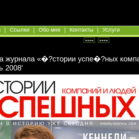
и
|
Ссылки
|
Обо мне
|
Контакты
|
Услуги
««««
»»»»
а журнала «�?стории успе�?ных компа
 2008'