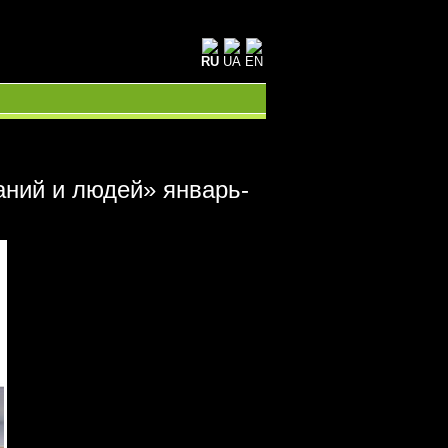
RU
UA
EN
ний и людей» январь-