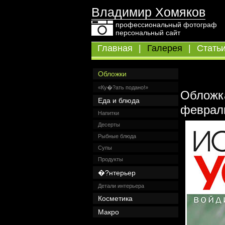
Владимир Хомяков
профессиональный фотограф
персональный сайт
Главная
|
Галерея
|
Стать
Обложки
«Ку�?ать подано!»
Обложк
Еда и блюда
февраль
Напитки
Десерты
Рыбные блюда
Супы
Продукты
�?нтерьер
Детали интерьера
Косметика
Макро