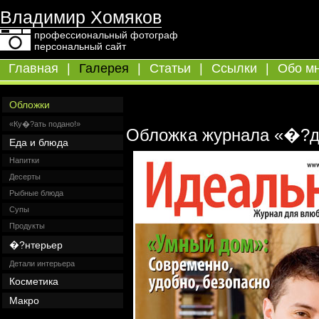
Владимир Хомяков
профессиональный фотограф
персональный сайт
Главная
|
Галерея
|
Статьи
|
Ссылки
|
Обо м
Обложки
«Ку�?ать подано!»
Обложка журнала «�?д
Еда и блюда
Напитки
Десерты
Рыбные блюда
Супы
Продукты
�?нтерьер
Детали интерьера
Косметика
Макро